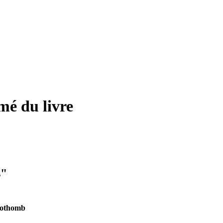
mé du livre
s"
Nothomb