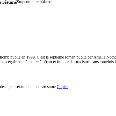
re résumé
Stupeur et tremblements
homb publié en 1999. C'est le septième roman publié par Amélie Notho
is également à mettre à l'écart et frapper d'ostracisme, sans toutefois l
omb/stupeur-et-tremblements/resume
Copier