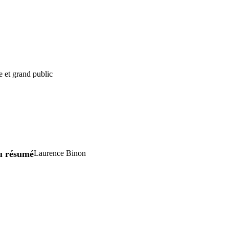
e et grand public
u résumé
Laurence Binon