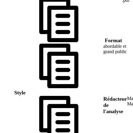
.pdf
Format
abordable et
grand public
Style
Rédacteur
Ma
Ma
de
l'analyse