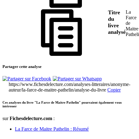
Titre
La
Farce
du
de
livre
Maitre
analysé
Pathel
Partager cette analyse
https://www.fichesdelecture.com/analyses-litteraires/anonyme-
auteur/la-farce-de-maitre-pathelin/analyse-du-livre
Copier
Ces analyses du livre "La Farce de Maitre Pathelin" pourraient également vous
intéresser
sur
Fichesdelecture.com
:
La Farce de Maitre Pathelin : Résumé