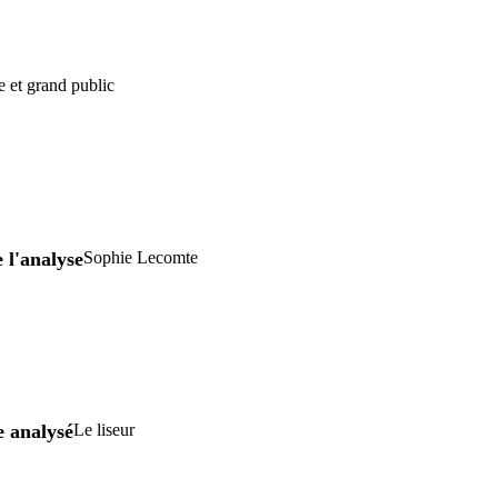
e et grand public
 l'analyse
Sophie Lecomte
e analysé
Le liseur