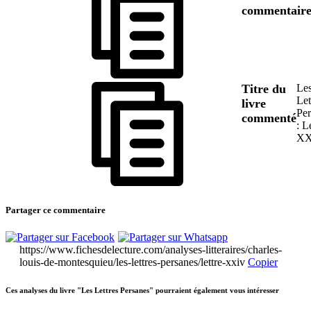
commentair
Titre du
Le
Let
livre
Per
commenté
: L
XX
Partager ce commentaire
https://www.fichesdelecture.com/analyses-litteraires/charles-
louis-de-montesquieu/les-lettres-persanes/lettre-xxiv
Copier
Ces analyses du livre "Les Lettres Persanes" pourraient également vous intéresser