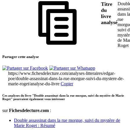
Titre
Doubl
assassi
du
dans l
livre
rue
analysé
morgu
suivi 
mystèr
de Mar
Roget
Partager cette analyse
https://www.fichesdelecture.com/analyses-litteraires/edgar-
poe/double-assassinat-dans-la-rue-morgue-suivi-du-mystere-de-
marie-roget/analyse-du-livre
Copier
Ces analyses du livre "Double assassinat dans la rue morgue, suivi du mystère de Marie
Roget" pourraient également vous intéresser
sur
Fichesdelecture.com
:
Double assassinat dans la rue morgue, suivi du mystère de
Marie Roget : Résumé