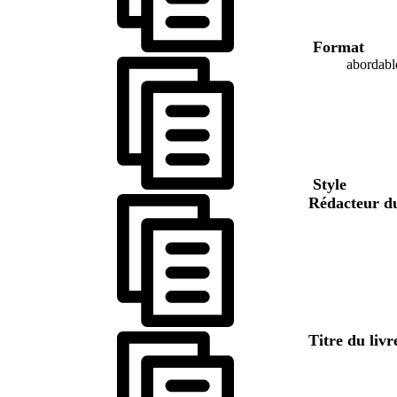
Format
abordabl
Style
Rédacteur d
Titre du liv