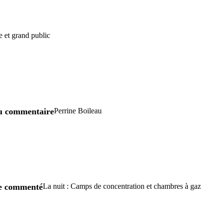
e et grand public
u commentaire
Perrine Boileau
re commenté
La nuit : Camps de concentration et chambres à gaz