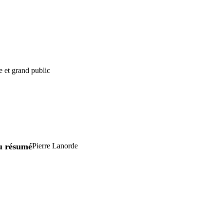
e et grand public
u résumé
Pierre Lanorde