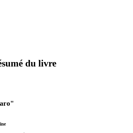
ésumé du livre
jaro"
ine