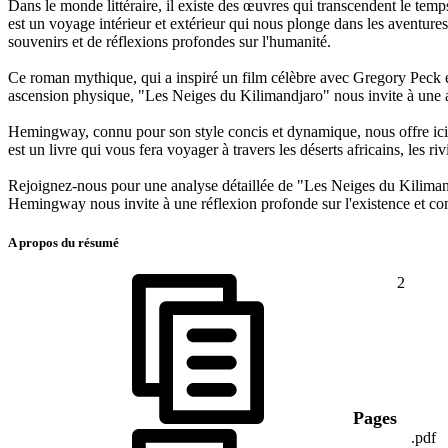
Dans le monde littéraire, il existe des œuvres qui transcendent le te
est un voyage intérieur et extérieur qui nous plonge dans les aventure
souvenirs et de réflexions profondes sur l'humanité.
Ce roman mythique, qui a inspiré un film célèbre avec Gregory Peck et
ascension physique, "Les Neiges du Kilimandjaro" nous invite à une as
Hemingway, connu pour son style concis et dynamique, nous offre ici u
est un livre qui vous fera voyager à travers les déserts africains, les r
Rejoignez-nous pour une analyse détaillée de "Les Neiges du Kilimand
Hemingway nous invite à une réflexion profonde sur l'existence et com
A propos du résumé
2
Pages
.pdf