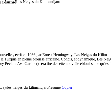
re résumé
Les Neiges du Kilimandjaro
ouvelles, écrit en 1936 par Ernest Hemingway. Les Neiges du Kilimandj
la Turquie en pleine brousse africaine. Concis, et dynamique, Les Neige
ory Peck et Ava Gardner) sera tiré de cette nouvelle éblouissante qu’es
ngway/les-neiges-du-kilimandjaro/resume
Copier