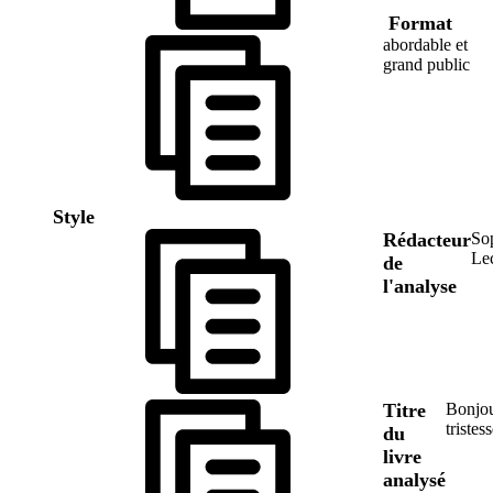
Format
abordable et
grand public
Style
Rédacteur
So
Le
de
l'analyse
Titre
Bonjo
tristes
du
livre
analysé