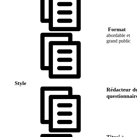
Format
abordable et
grand public
Style
Rédacteur d
questionnair
Titre
La