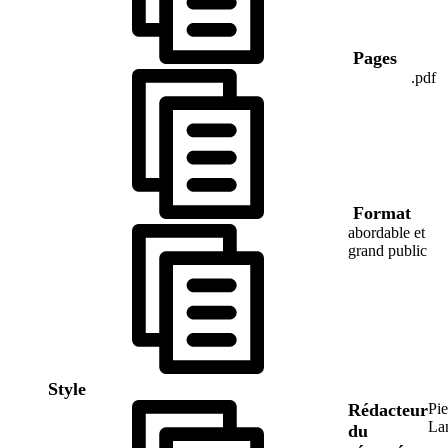
Pages
.pdf
Format
abordable et
grand public
Style
Rédacteur
Pie
La
du