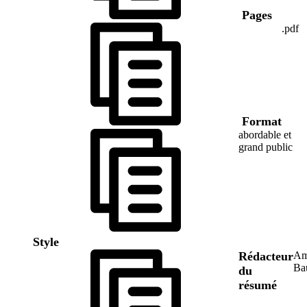
Pages
.pdf
Format
abordable et
grand public
Style
Rédacteur
Am
Ba
du
résumé