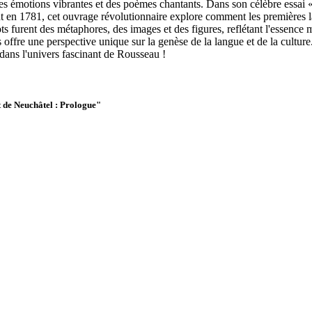
s émotions vibrantes et des poèmes chantants. Dans son célèbre essai «
en 1781, cet ouvrage révolutionnaire explore comment les premières lang
s furent des métaphores, des images et des figures, reflétant l'essence 
 offre une perspective unique sur la genèse de la langue et de la cultu
dans l'univers fascinant de Rousseau !
t de Neuchâtel : Prologue"