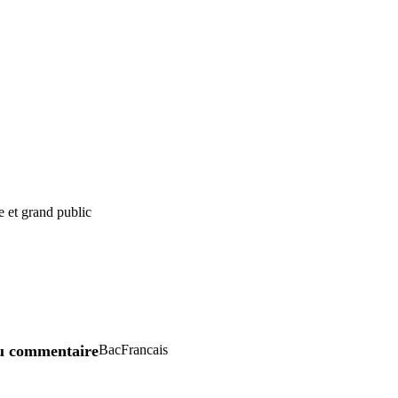
e et grand public
u commentaire
BacFrancais