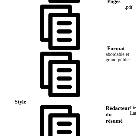
Pages
.pdf
Format
abordable et
grand public
Style
Rédacteur
Pie
La
du
résumé