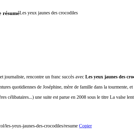
re résumé
Les yeux jaunes des crocodiles
et journaliste, rencontre un franc succès avec
Les yeux jaunes des cro
ures quotidiennes de Joséphine, mère de famille dans la tourmente, et d
es célibataires...) une suite est parue en 2008 sous le titre La valse lent
ncol/les-yeux-jaunes-des-crocodiles/resume
Copier