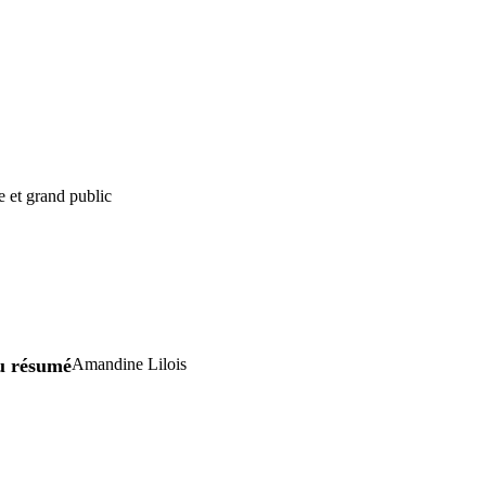
e et grand public
u résumé
Amandine Lilois