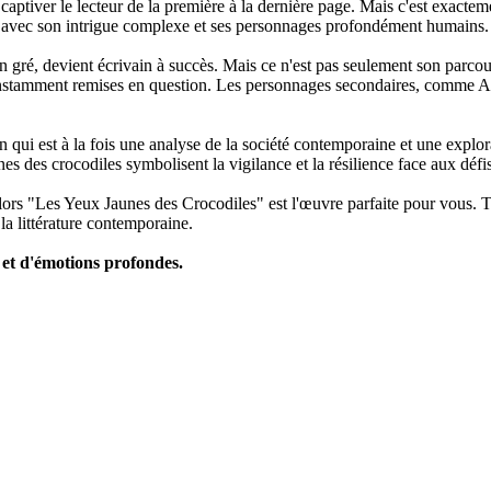
à captiver le lecteur de la première à la dernière page. Mais c'est exac
s avec son intrigue complexe et ses personnages profondément humains.
n gré, devient écrivain à succès. Mais ce n'est pas seulement son parcour
nstamment remises en question. Les personnages secondaires, comme Anto
n qui est à la fois une analyse de la société contemporaine et une explo
s des crocodiles symbolisent la vigilance et la résilience face aux défis
alors "Les Yeux Jaunes des Crocodiles" est l'œuvre parfaite pour vous. T
la littérature contemporaine.
et d'émotions profondes.