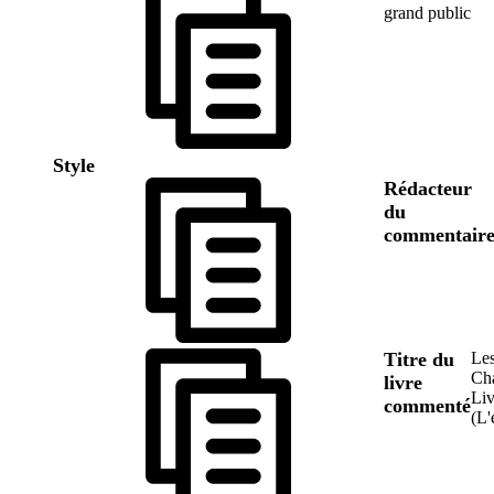
grand public
Style
Rédacteur
du
commentair
Titre du
Les
Cha
livre
Liv
commenté
(L'