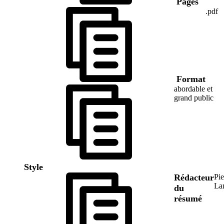
Pages
.pdf
Format
abordable et
grand public
Style
Rédacteur
Pie
La
du
résumé