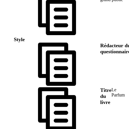
Style
Rédacteur d
questionnair
Titre
Le
Parfum
du
livre