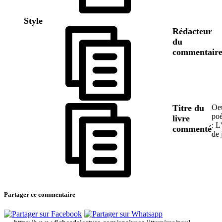
Style
Rédacteur
du
commentair
Titre du
Oe
poé
livre
: L
commenté
de 
Partager ce commentaire