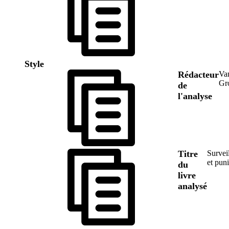
Style
Rédacteur
Va
Gr
de
l'analyse
Titre
Surveil
et puni
du
livre
analysé