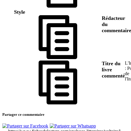
Style
Rédacteur
du
commentair
Titre du
L'
: P
livre
de
commenté
l'I
Partager ce commentaire