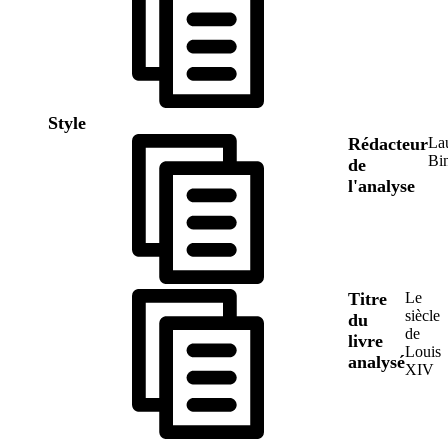
Style
Rédacteur
La
Bi
de
l'analyse
Titre
Le
siècle
du
de
livre
Louis
analysé
XIV