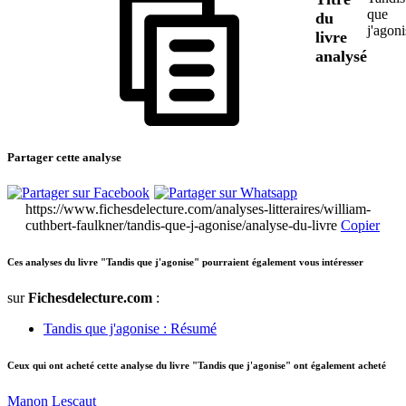
que
du
j'agoni
livre
analysé
Partager cette analyse
https://www.fichesdelecture.com/analyses-litteraires/william-
cuthbert-faulkner/tandis-que-j-agonise/analyse-du-livre
Copier
Ces analyses du livre "Tandis que j'agonise" pourraient également vous intéresser
sur
Fichesdelecture.com
:
Tandis que j'agonise : Résumé
Ceux qui ont acheté cette analyse du livre "Tandis que j'agonise" ont également acheté
Manon Lescaut