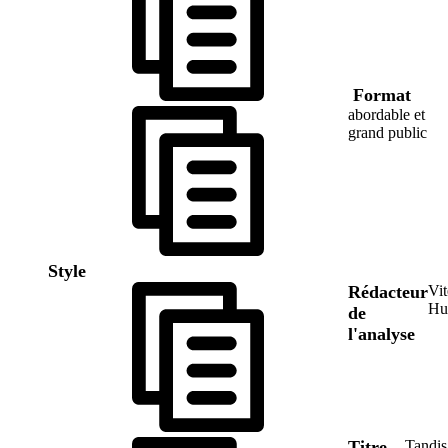
Format
abordable et
grand public
Style
Rédacteur
Vi
Hu
de
l'analyse
Titre
Tandis