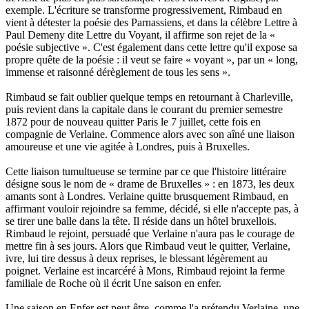
exemple. L'écriture se transforme progressivement, Rimbaud en
vient à détester la poésie des Parnassiens, et dans la célèbre Lettre à
Paul Demeny dite Lettre du Voyant, il affirme son rejet de la «
poésie subjective ». C'est également dans cette lettre qu'il expose sa
propre quête de la poésie : il veut se faire « voyant », par un « long,
immense et raisonné dérèglement de tous les sens ».
Rimbaud se fait oublier quelque temps en retournant à Charleville,
puis revient dans la capitale dans le courant du premier semestre
1872 pour de nouveau quitter Paris le 7 juillet, cette fois en
compagnie de Verlaine. Commence alors avec son aîné une liaison
amoureuse et une vie agitée à Londres, puis à Bruxelles.
Cette liaison tumultueuse se termine par ce que l'histoire littéraire
désigne sous le nom de « drame de Bruxelles » : en 1873, les deux
amants sont à Londres. Verlaine quitte brusquement Rimbaud, en
affirmant vouloir rejoindre sa femme, décidé, si elle n'accepte pas, à
se tirer une balle dans la tête. Il réside dans un hôtel bruxellois.
Rimbaud le rejoint, persuadé que Verlaine n'aura pas le courage de
mettre fin à ses jours. Alors que Rimbaud veut le quitter, Verlaine,
ivre, lui tire dessus à deux reprises, le blessant légèrement au
poignet. Verlaine est incarcéré à Mons, Rimbaud rejoint la ferme
familiale de Roche où il écrit Une saison en enfer.
Une saison en Enfer est peut-être, comme l'a prétendu Verlaine, une