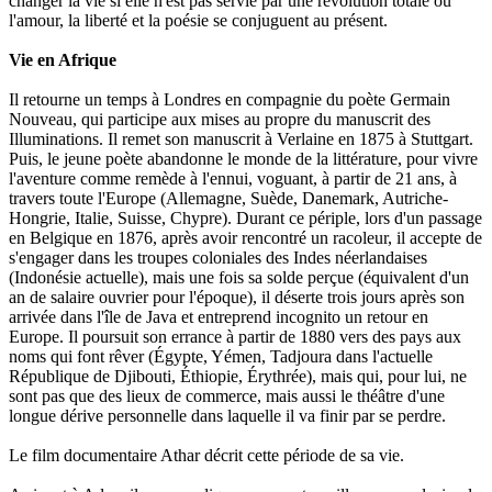
changer la vie si elle n'est pas servie par une révolution totale où
l'amour, la liberté et la poésie se conjuguent au présent.
Vie en Afrique
Il retourne un temps à Londres en compagnie du poète Germain
Nouveau, qui participe aux mises au propre du manuscrit des
Illuminations. Il remet son manuscrit à Verlaine en 1875 à Stuttgart.
Puis, le jeune poète abandonne le monde de la littérature, pour vivre
l'aventure comme remède à l'ennui, voguant, à partir de 21 ans, à
travers toute l'Europe (Allemagne, Suède, Danemark, Autriche-
Hongrie, Italie, Suisse, Chypre). Durant ce périple, lors d'un passage
en Belgique en 1876, après avoir rencontré un racoleur, il accepte de
s'engager dans les troupes coloniales des Indes néerlandaises
(Indonésie actuelle), mais une fois sa solde perçue (équivalent d'un
an de salaire ouvrier pour l'époque), il déserte trois jours après son
arrivée dans l'île de Java et entreprend incognito un retour en
Europe. Il poursuit son errance à partir de 1880 vers des pays aux
noms qui font rêver (Égypte, Yémen, Tadjoura dans l'actuelle
République de Djibouti, Éthiopie, Érythrée), mais qui, pour lui, ne
sont pas que des lieux de commerce, mais aussi le théâtre d'une
longue dérive personnelle dans laquelle il va finir par se perdre.
Le film documentaire Athar décrit cette période de sa vie.