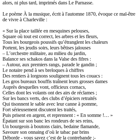
alors, ni plus tard, imprimés dans Le Parnasse.
Le poème À la musique, écrit à l'automne 1870, évoque ce mal-être
de vivre à Charleville :
« Sur la place taillée en mesquines pelouses,
Square où tout est correct, les arbres et les fleurs,
Tous les bourgeois poussifs qu’étranglent les chaleurs
Portent, les jeudis soirs, leurs bêtises jalouses
– L’orchestre militaire, au milieu du jardin,
Balance ses schakos dans la Valse des fifres :
– Autour, aux premiers rangs, parade le gandin ;
Le notaire pend à ses breloques à chiffres
Des rentiers à lorgnons soulignent tous les couacs :
Les gros bureaux bouffis traînent leurs grosses dames
Auprès desquelles vont, officieux cornacs,
Celles dont les volants ont des airs de réclames ;
Sur les bancs verts, des clubs d’épiciers retraités
Qui tisonnent le sable avec leur canne à pomme,
Fort sérieusement discutent les traités,
Puis prisent en argent, et reprennent : « En somme !… »
Épatant sur son banc les rondeurs de ses reins,
Un bourgeois à boutons clairs, bedaine flamande,
Savoure son onnaing d’où le tabac par brins
Déborde - vous savez c’est de la contrebande ;-