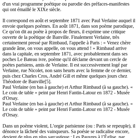
d'un vrai programme poétique ou parodie des préfaces-manifestes
qui ont émaillé le XIXe siècle.
Il correspond en août et septembre 1871 avec Paul Verlaine auquel il
envoie quelques poèmes. En août 1871, dans son poème parodique,
Ce qu'on dit au poète à propos de fleurs, il exprime une critique
ouverte de la poétique de Banville. Finalement Verlaine, très
certainement pressé par Rimbaud, l'appelle à Paris : « Venez chère
grande âme, on vous appelle, on vous attend ! » Rimbaud arrive
dans la capitale, en septembre 1871, avec probablement dans ses
poches Le Bateau ivre, poème qu'il déclame devant un cercle de
poètes parisiens, amis de Verlaine. Il est successivement logé par
Verlaine, rue Nicolet, non sans heurts avec la femme de ce dernier,
puis chez Charles Cros, André Gill et même quelques jours chez
Théodore de Banville[5].
Paul Verlaine (en bas à gauche) et Arthur Rimbaud (à sa gauche). «
Le coin de table » peint par Henri Fantin-Latour en 1872 - Musée
d'Orsay.
Paul Verlaine (en bas à gauche) et Arthur Rimbaud (à sa gauche). «
Le coin de table » peint par Henri Fantin-Latour en 1872 - Musée
d'Orsay.
Dans un poème violent, L'orgie parisienne (ou : Paris se repeuple), il
dénonce la lâcheté des vainqueurs. Sa poésie se radicalise encore,
devient de plus en plus sarcastique : Les Pauvres à l’Église, par