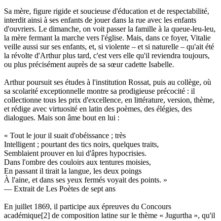
Sa mère, figure rigide et soucieuse d'éducation et de respectabilité,
interdit ainsi à ses enfants de jouer dans la rue avec les enfants
d'ouvriers. Le dimanche, on voit passer la famille à la queue-leu-leu,
la mère fermant la marche vers l'église. Mais, dans ce foyer, Vitalie
veille aussi sur ses enfants, et, si violente – et si naturelle – qu'ait été
la révolte d'Arthur plus tard, c'est vers elle qu'il reviendra toujours,
ou plus précisément auprès de sa sœur cadette Isabelle.
Arthur poursuit ses études à l'institution Rossat, puis au collège, où
sa scolarité exceptionnelle montre sa prodigieuse précocité : il
collectionne tous les prix d'excellence, en littérature, version, thème,
et rédige avec virtuosité en latin des poèmes, des élégies, des
dialogues. Mais son âme bout en lui :
« Tout le jour il suait d'obéissance ; très
Intelligent ; pourtant des tics noirs, quelques traits,
Semblaient prouver en lui d'âpres hypocrisies.
Dans l'ombre des couloirs aux tentures moisies,
En passant il tirait la langue, les deux poings
À l'aine, et dans ses yeux fermés voyait des points. »
— Extrait de Les Poètes de sept ans
En juillet 1869, il participe aux épreuves du Concours
académique[2] de composition latine sur le thème « Jugurtha », qu'il