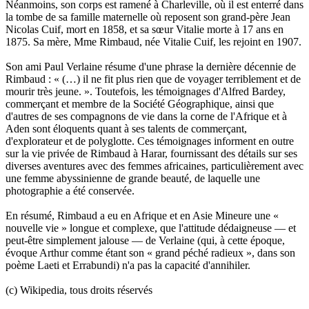
Néanmoins, son corps est ramené à Charleville, où il est enterré dans
la tombe de sa famille maternelle où reposent son grand-père Jean
Nicolas Cuif, mort en 1858, et sa sœur Vitalie morte à 17 ans en
1875. Sa mère, Mme Rimbaud, née Vitalie Cuif, les rejoint en 1907.
Son ami Paul Verlaine résume d'une phrase la dernière décennie de
Rimbaud : « (…) il ne fit plus rien que de voyager terriblement et de
mourir très jeune. ». Toutefois, les témoignages d'Alfred Bardey,
commerçant et membre de la Société Géographique, ainsi que
d'autres de ses compagnons de vie dans la corne de l'Afrique et à
Aden sont éloquents quant à ses talents de commerçant,
d'explorateur et de polyglotte. Ces témoignages informent en outre
sur la vie privée de Rimbaud à Harar, fournissant des détails sur ses
diverses aventures avec des femmes africaines, particulièrement avec
une femme abyssinienne de grande beauté, de laquelle une
photographie a été conservée.
En résumé, Rimbaud a eu en Afrique et en Asie Mineure une «
nouvelle vie » longue et complexe, que l'attitude dédaigneuse — et
peut-être simplement jalouse — de Verlaine (qui, à cette époque,
évoque Arthur comme étant son « grand péché radieux », dans son
poème Laeti et Errabundi) n'a pas la capacité d'annihiler.
(c) Wikipedia, tous droits réservés