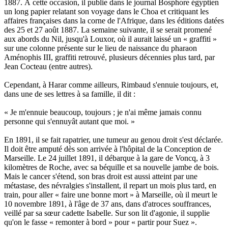
1887. À cette occasion, il publie dans le journal Bosphore égyptien
un long papier relatant son voyage dans le Choa et critiquant les
affaires françaises dans la corne de l'Afrique, dans les éditions datées
des 25 et 27 août 1887. La semaine suivante, il se serait promené
aux abords du Nil, jusqu'à Louxor, où il aurait laissé un « graffiti »
sur une colonne présente sur le lieu de naissance du pharaon
Aménophis III, graffiti retrouvé, plusieurs décennies plus tard, par
Jean Cocteau (entre autres).
Cependant, à Harar comme ailleurs, Rimbaud s'ennuie toujours, et,
dans une de ses lettres à sa famille, il dit :
« Je m'ennuie beaucoup, toujours ; je n'ai même jamais connu
personne qui s'ennuyât autant que moi. »
En 1891, il se fait rapatrier, une tumeur au genou droit s'est déclarée.
Il doit être amputé dès son arrivée à l'hôpital de la Conception de
Marseille. Le 24 juillet 1891, il débarque à la gare de Voncq, à 3
kilomètres de Roche, avec sa béquille et sa nouvelle jambe de bois.
Mais le cancer s'étend, son bras droit est aussi atteint par une
métastase, des névralgies s'installent, il repart un mois plus tard, en
train, pour aller « faire une bonne mort » à Marseille, où il meurt le
10 novembre 1891, à l'âge de 37 ans, dans d'atroces souffrances,
veillé par sa sœur cadette Isabelle. Sur son lit d'agonie, il supplie
qu'on le fasse « remonter à bord » pour « partir pour Suez ».