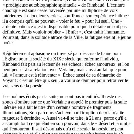
« prodigieuse autobiographie spirituelle » de Rimbaud. L'écriture
chaotique est sans cesse traversée par une multiplicité de voix
intérieures. Le locuteur y crie sa souffrance, son expérience intime :
il a compris qu'il ne pouvait « voler le feu » pour lui seul. Une «
ardente patience » est indispensable pour que la défaite ne soit pas
définitive. Mais vouloir oublier « l'Enfer », c'est trahir l'humanité.
Pourtant, dans la solitude atroce de la Ville, la fatigue étreint le jeune
poète.
Régulièrement aphasique ou traversé par des cris de haine pour
l'Église, pour la société du XIXe siècle qui enferme l'individu,
Rimbaud fait part au lecteur de ses échecs : échec amoureux, et l'on
peut penser à sa relation avec Verlaine, mais aussi au fait que pour
lui, « l'amour est à réinventer ». Échec aussi de sa démarche de
Voyant : c'est un être qui, seul, a voulu se damner pour retrouver le
vrai sens de la poésie.
Les poèmes écrits par la suite, ne sont pas identifiés. Il reste des
zones d'ombre sur ce que Verlaine à appelé le premier puis la suite
litéraire en a fait le titre d'un certains nombre de fragments
Illuminations, Son parcours s'achève par l'irruption de « la réalité
rugueuse à étreindre ». Aussi va-t-il se taire, à 21 ans, parce qu'il a
accompli tout ce qui était en son pouvoir, dans le « désert et la nuit »
qui l'entourent. Il sait désormais qu'à elle seule, la poésie ne peut