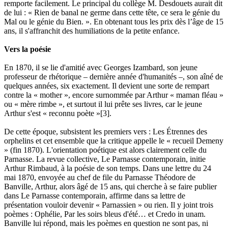
remporte facilement. Le principal du collège M. Desdouets aurait dit
de lui : « Rien de banal ne germe dans cette tête, ce sera le génie du
Mal ou le génie du Bien. ». En obtenant tous les prix dès l’âge de 15
ans, il s'affranchit des humiliations de la petite enfance.
Vers la poésie
En 1870, il se lie d'amitié avec Georges Izambard, son jeune
professeur de rhétorique – dernière année d'humanités –, son aîné de
quelques années, six exactement. Il devient une sorte de rempart
contre la « mother », encore surnommée par Arthur « maman fléau »
ou « mère rimbe », et surtout il lui prête ses livres, car le jeune
Arthur s'est « reconnu poète »[3].
De cette époque, subsistent les premiers vers : Les Étrennes des
orphelins et cet ensemble que la critique appelle le « recueil Demeny
» (fin 1870). L'orientation poétique est alors clairement celle du
Parnasse. La revue collective, Le Parnasse contemporain, initie
Arthur Rimbaud, à la poésie de son temps. Dans une lettre du 24
mai 1870, envoyée au chef de file du Parnasse Théodore de
Banville, Arthur, alors âgé de 15 ans, qui cherche à se faire publier
dans Le Parnasse contemporain, affirme dans sa lettre de
présentation vouloir devenir « Parnassien » ou rien. Il y joint trois
poèmes : Ophélie, Par les soirs bleus d'été… et Credo in unam.
Banville lui répond, mais les poèmes en question ne sont pas, ni