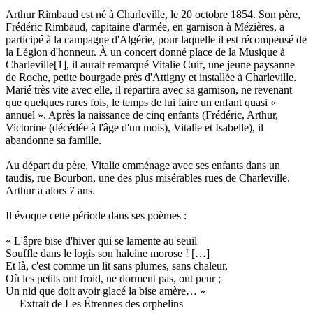
Arthur Rimbaud est né à Charleville, le 20 octobre 1854. Son père,
Frédéric Rimbaud, capitaine d'armée, en garnison à Mézières, a
participé à la campagne d'Algérie, pour laquelle il est récompensé de
la Légion d'honneur. À un concert donné place de la Musique à
Charleville[1], il aurait remarqué Vitalie Cuif, une jeune paysanne
de Roche, petite bourgade près d'Attigny et installée à Charleville.
Marié très vite avec elle, il repartira avec sa garnison, ne revenant
que quelques rares fois, le temps de lui faire un enfant quasi «
annuel ». Après la naissance de cinq enfants (Frédéric, Arthur,
Victorine (décédée à l'âge d'un mois), Vitalie et Isabelle), il
abandonne sa famille.
Au départ du père, Vitalie emménage avec ses enfants dans un
taudis, rue Bourbon, une des plus misérables rues de Charleville.
Arthur a alors 7 ans.
Il évoque cette période dans ses poèmes :
« L'âpre bise d'hiver qui se lamente au seuil
Souffle dans le logis son haleine morose ! […]
Et là, c'est comme un lit sans plumes, sans chaleur,
Où les petits ont froid, ne dorment pas, ont peur ;
Un nid que doit avoir glacé la bise amère… »
— Extrait de Les Étrennes des orphelins