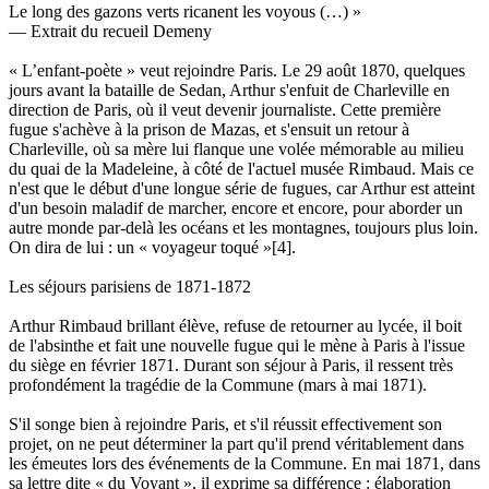
Le long des gazons verts ricanent les voyous (…) »
— Extrait du recueil Demeny
« L’enfant-poète » veut rejoindre Paris. Le 29 août 1870, quelques
jours avant la bataille de Sedan, Arthur s'enfuit de Charleville en
direction de Paris, où il veut devenir journaliste. Cette première
fugue s'achève à la prison de Mazas, et s'ensuit un retour à
Charleville, où sa mère lui flanque une volée mémorable au milieu
du quai de la Madeleine, à côté de l'actuel musée Rimbaud. Mais ce
n'est que le début d'une longue série de fugues, car Arthur est atteint
d'un besoin maladif de marcher, encore et encore, pour aborder un
autre monde par-delà les océans et les montagnes, toujours plus loin.
On dira de lui : un « voyageur toqué »[4].
Les séjours parisiens de 1871-1872
Arthur Rimbaud brillant élève, refuse de retourner au lycée, il boit
de l'absinthe et fait une nouvelle fugue qui le mène à Paris à l'issue
du siège en février 1871. Durant son séjour à Paris, il ressent très
profondément la tragédie de la Commune (mars à mai 1871).
S'il songe bien à rejoindre Paris, et s'il réussit effectivement son
projet, on ne peut déterminer la part qu'il prend véritablement dans
les émeutes lors des événements de la Commune. En mai 1871, dans
sa lettre dite « du Voyant », il exprime sa différence : élaboration