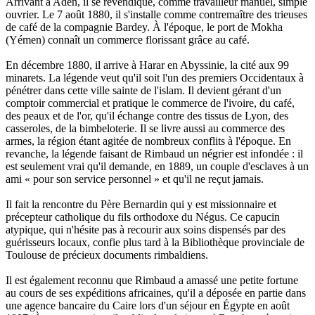
Arrivant à Aden, il se revendique, comme travailleur manuel, simple
ouvrier. Le 7 août 1880, il s'installe comme contremaître des trieuses
de café de la compagnie Bardey. À l'époque, le port de Mokha
(Yémen) connaît un commerce florissant grâce au café.
En décembre 1880, il arrive à Harar en Abyssinie, la cité aux 99
minarets. La légende veut qu'il soit l'un des premiers Occidentaux à
pénétrer dans cette ville sainte de l'islam. Il devient gérant d'un
comptoir commercial et pratique le commerce de l'ivoire, du café,
des peaux et de l'or, qu'il échange contre des tissus de Lyon, des
casseroles, de la bimbeloterie. Il se livre aussi au commerce des
armes, la région étant agitée de nombreux conflits à l'époque. En
revanche, la légende faisant de Rimbaud un négrier est infondée : il
est seulement vrai qu'il demande, en 1889, un couple d'esclaves à un
ami « pour son service personnel » et qu'il ne reçut jamais.
Il fait la rencontre du Père Bernardin qui y est missionnaire et
précepteur catholique du fils orthodoxe du Négus. Ce capucin
atypique, qui n'hésite pas à recourir aux soins dispensés par des
guérisseurs locaux, confie plus tard à la Bibliothèque provinciale de
Toulouse de précieux documents rimbaldiens.
Il est également reconnu que Rimbaud a amassé une petite fortune
au cours de ses expéditions africaines, qu'il a déposée en partie dans
une agence bancaire du Caire lors d'un séjour en Égypte en août