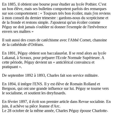
En 1885, il obtient une bourse pour étudier au lycée Pothier. C'est
un bon élève, mais ses bulletins comportent parfois des remarques
sur son comportement : « Toujours très bon écolier, mais j'en reviens
à mon conseil du dernier trimestre : gardons-nous du scepticisme et
de la fronde et restons simple. J'ajouterai qu'un écolier comme
Péguy ne doit jamais s'oublier ni donner l'exemple de l'irrévérence
envers ses maîtres »
Il suit aussi des cours de catéchisme avec l'Abbé Cornet, chanoine
de la cathédrale d'Orléans.
En 1891, Péguy obtient son baccalauréat. Il se rend alors au lycée
Lakanal, à Sceaux, pour préparer l'Ecole Normale Supérieure. A
cette période, Péguy devient un « anticlérical convaincu et
pratiquant ».
De septembre 1892 à 1893, Charles fait son service militaire.
En 1894, il intègre l'ENS. Il y est élève de Romain Rolland et
Bergson, qui ont une grande influence sur lui. Péguy se tourne vers
le socialisme, et soutient les dreyfusards.
En février 1897, il écrit son premier article dans Revue socialiste. En
juin, il achève sa pièce Jeanne d'Arc.
Le 28 octobre de la même année, Charles Péguy épouse Charlotte-