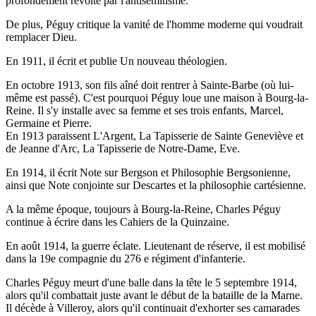
profondément révolté par l'antisémitisme.
De plus, Péguy critique la vanité de l'homme moderne qui voudrait
remplacer Dieu.
En 1911, il écrit et publie Un nouveau théologien.
En octobre 1913, son fils aîné doit rentrer à Sainte-Barbe (où lui-
même est passé). C'est pourquoi Péguy loue une maison à Bourg-la-
Reine. Il s'y installe avec sa femme et ses trois enfants, Marcel,
Germaine et Pierre.
En 1913 paraissent L'Argent, La Tapisserie de Sainte Geneviève et
de Jeanne d'Arc, La Tapisserie de Notre-Dame, Eve.
En 1914, il écrit Note sur Bergson et Philosophie Bergsonienne,
ainsi que Note conjointe sur Descartes et la philosophie cartésienne.
A la même époque, toujours à Bourg-la-Reine, Charles Péguy
continue à écrire dans les Cahiers de la Quinzaine.
En août 1914, la guerre éclate. Lieutenant de réserve, il est mobilisé
dans la 19e compagnie du 276 e régiment d'infanterie.
Charles Péguy meurt d'une balle dans la tête le 5 septembre 1914,
alors qu'il combattait juste avant le début de la bataille de la Marne.
Il décède à Villeroy, alors qu'il continuait d'exhorter ses camarades