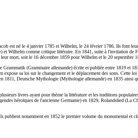
acob est né le 4 janvier 1785 et Wilhelm, le 24 février 1786. Ils font l
que) et Wilhelm comme critique littéraire. En 1841, suite à l'invitation de
u'à leur mort, soit le 16 décembre 1859 pour Wilhelm et le 20 septembre 
he Grammatik (Grammaire allemande) écrite et publiée entre 1819 et 18
xpose sa loi sur le changement et le déplacement des sons. Cette loi co
 en 1811, Deutsche Mythologie (Mythologie allemande) en 1835 ainsi qu
ieurs livres ayant pour thème la littérature et les traditions populair
gendes héroïques de l'ancienne Germanie) en 1829, Rolandslied (La C
 Ils publient notamment en 1852 le premier volume du monumental et cl