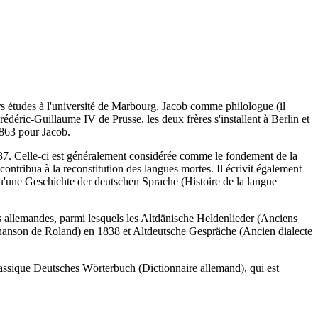
eurs études à l'université de Marbourg, Jacob comme philologue (il
 Frédéric-Guillaume IV de Prusse, les deux frères s'installent à Berlin et
1863 pour Jacob.
37. Celle-ci est généralement considérée comme le fondement de la
ntribua à la reconstitution des langues mortes. Il écrivit également
'une Geschichte der deutschen Sprache (Histoire de la langue
es allemandes, parmi lesquels les Altdänische Heldenlieder (Anciens
hanson de Roland) en 1838 et Altdeutsche Gespräche (Ancien dialecte
assique Deutsches Wörterbuch (Dictionnaire allemand), qui est