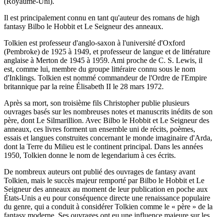
(Royaume-Uni).
Il est principalement connu en tant qu'auteur des romans de high
fantasy Bilbo le Hobbit et Le Seigneur des anneaux.
Tolkien est professeur d'anglo-saxon à l'université d'Oxford
(Pembroke) de 1925 à 1949, et professeur de langue et de littérature
anglaise à Merton de 1945 à 1959. Ami proche de C. S. Lewis, il
est, comme lui, membre du groupe littéraire connu sous le nom
d'Inklings. Tolkien est nommé commandeur de l'Ordre de l'Empire
britannique par la reine Élisabeth II le 28 mars 1972.
Après sa mort, son troisième fils Christopher publie plusieurs
ouvrages basés sur les nombreuses notes et manuscrits inédits de son
père, dont Le Silmarillion. Avec Bilbo le Hobbit et Le Seigneur des
anneaux, ces livres forment un ensemble uni de récits, poèmes,
essais et langues construites concernant le monde imaginaire d'Arda,
dont la Terre du Milieu est le continent principal. Dans les années
1950, Tolkien donne le nom de legendarium à ces écrits.
De nombreux auteurs ont publié des ouvrages de fantasy avant
Tolkien, mais le succès majeur remporté par Bilbo le Hobbit et Le
Seigneur des anneaux au moment de leur publication en poche aux
États-Unis a eu pour conséquence directe une renaissance populaire
du genre, qui a conduit à considérer Tolkien comme le « père » de la
fantasy moderne. Ses ouvrages ont eu une influence majeure sur les