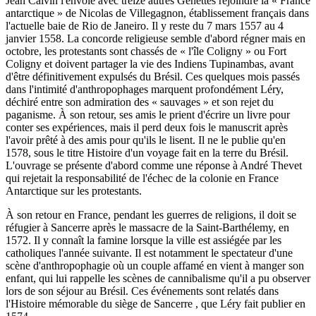
Jean Calvin l'envoie avec treize autres Genettes rejoindre la « France
antarctique » de Nicolas de Villegagnon, établissement français dans
l'actuelle baie de Rio de Janeiro. Il y reste du 7 mars 1557 au 4
janvier 1558. La concorde religieuse semble d'abord régner mais en
octobre, les protestants sont chassés de « l'île Coligny » ou Fort
Coligny et doivent partager la vie des Indiens Tupinambas, avant
d'être définitivement expulsés du Brésil. Ces quelques mois passés
dans l'intimité d'anthropophages marquent profondément Léry,
déchiré entre son admiration des « sauvages » et son rejet du
paganisme. À son retour, ses amis le prient d'écrire un livre pour
conter ses expériences, mais il perd deux fois le manuscrit après
l'avoir prêté à des amis pour qu'ils le lisent. Il ne le publie qu'en
1578, sous le titre Histoire d'un voyage fait en la terre du Brésil.
L'ouvrage se présente d'abord comme une réponse à André Thevet
qui rejetait la responsabilité de l'échec de la colonie en France
Antarctique sur les protestants.
À son retour en France, pendant les guerres de religions, il doit se
réfugier à Sancerre après le massacre de la Saint-Barthélemy, en
1572. Il y connaît la famine lorsque la ville est assiégée par les
catholiques l'année suivante. Il est notamment le spectateur d'une
scène d'anthropophagie où un couple affamé en vient à manger son
enfant, qui lui rappelle les scènes de cannibalisme qu'il a pu observer
lors de son séjour au Brésil. Ces événements sont relatés dans
l'Histoire mémorable du siège de Sancerre , que Léry fait publier en