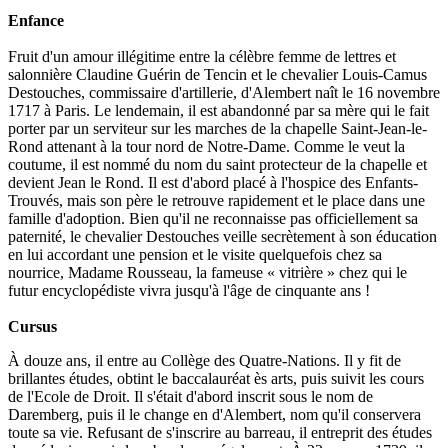
Enfance
Fruit d'un amour illégitime entre la célèbre femme de lettres et
salonnière Claudine Guérin de Tencin et le chevalier Louis-Camus
Destouches, commissaire d'artillerie, d'Alembert naît le 16 novembre
1717 à Paris. Le lendemain, il est abandonné par sa mère qui le fait
porter par un serviteur sur les marches de la chapelle Saint-Jean-le-
Rond attenant à la tour nord de Notre-Dame. Comme le veut la
coutume, il est nommé du nom du saint protecteur de la chapelle et
devient Jean le Rond. Il est d'abord placé à l'hospice des Enfants-
Trouvés, mais son père le retrouve rapidement et le place dans une
famille d'adoption. Bien qu'il ne reconnaisse pas officiellement sa
paternité, le chevalier Destouches veille secrètement à son éducation
en lui accordant une pension et le visite quelquefois chez sa
nourrice, Madame Rousseau, la fameuse « vitrière » chez qui le
futur encyclopédiste vivra jusqu'à l'âge de cinquante ans !
Cursus
À douze ans, il entre au Collège des Quatre-Nations. Il y fit de
brillantes études, obtint le baccalauréat ès arts, puis suivit les cours
de l'Ecole de Droit. Il s'était d'abord inscrit sous le nom de
Daremberg, puis il le change en d'Alembert, nom qu'il conservera
toute sa vie. Refusant de s'inscrire au barreau, il entreprit des études