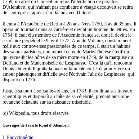
1759, un arrêt du Conseil lui retira l'interdiction de paraître.
D'Alembert, qui n'aimait pas combattre à visage découvert se retira
de l'entreprise, après s'être fâché avec Diderot.
Il entra à l'Académie de Berlin à 28 ans. Vers 1750, il avait 35 ans, il
opéra un tournant dans sa carrière et devint un homme de lettres. En
1754, il était élu membre de l'Académie française, dont il devint le
secrétaire perpétuel le 9 avril 1772. Ami de Voltaire, constamment
mêlé aux controverses passionnées de ce temps, il était un habitué
des salons parisiens, notamment ceux de Marie-Thérèse Geoffrin,
qui recueillit les hôtes de sa mère morte en 1749, de la marquise du
Deffand et de Mademoiselle de Lespinasse. C'est là qu'il rencontra
Denis Diderot. Il quitta la maison familiale en 1765 pour vivre un
amour platonique et difficile avec l'écrivain Julie de Lespinasse, qui
disparut en 1776.
Jusqu'à sa mort à soixante-six ans, en 1783, il continua ses travaux
scientifiques et disparaît au faîte de sa célébrité, prenant ainsi une
revanche éclatante sur sa naissance misérable.
(c) Wikipedia, tous droits réservés
Ouvrages de
Jean le Rond d' Alembert
L'Encyclopédie