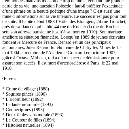
l’emploi des mauvais mots ou de trop de mots. Pendant une grande
partie de sa vie, une question l’obsède : faut-il préférer l’exactitude
d’une phrase ou la beauté poétique d’une image ? C'est aussi une
mine d'informations sur la vie littéraire. Le succès n’est pas pour tout
de suite. Il habite début 1888 l’Hôtel des Étrangers, 24 rue Tronchet,
près de sa fiancée qui habite 44 rue du Rocher (la rue du Rocher
sera son adresse parisienne jusqu’à sa mort en 1910). Son mariage
améliore sa situation financière. Lorsqu’en 1889 de jeunes écrivains
fondent le Mercure de France, Renard est un des principaux
actionnaires. Jules Renard fut élu maire de Chitry-les-Mines le 15
mai 1904 et membre de l'Académie Goncourt en octobre 1907,
grâce à Octave Mirbeau, qui a dû menacer de démissionner pour
assurer son succès. Il est mort d'artériosclérose à Paris, le 22 mai
1910.
Œuvres
* Crime de village (1888)
* Sourires pincés (1890)
* L'Écornifleur (1892)
* La lanterne sourde (1893)
* Coquecigrues (1893)
* Deux fables sans morale (1893)
* Le Coureur de filles (1894)
* Histoires naturelles (1894)