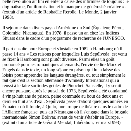
belle révolution ait fini en enfer à cause des infirmités de toujours : le
dogmatisme, l'uniformisation et le manque de générosité créative ».
(extrait d'un article de Raphaëlle Rerolle, Le Monde, 2 janvier
1998).
Il séjourne dans divers pays d'Amérique du Sud (Équateur, Pérou,
Colombie, Nicaragua). En 1978, il passe un an chez les Indiens
Shuars dans le cadre d'un programme de recherche de l'UNESCO.
Il part ensuite pour Europe et s'installe en 1982 à Hambourg où il
passe 14 ans.« Les raisons pour lesquelles Luis Sepúlveda, est venu
se fixer à Hambourg sont plutôt diverses. Parmi elles un goût
prononcé pour les romantiques allemands, l'envie de lire Marx et
Engels dans le texte, un long séjour en prison qui lui a laissé des
loisirs pour apprendre les langues étrangères, ou tout simplement le
fait que c'est la section allemande d'Amnesty International qui a
réussi à le faire sortir des geôles de Pinochet. Sans elle, il y serait
encore puisque, après le putsch de 1973, Sepúlveda a été condamné
à vingt-huit ans de prison, peine commuée au bout de deux ans et
demi en huit ans d'exil. Sepúlveda passe d'abord quelques années en
Équateur où il fonde, à Quito, une troupe de théâtre dans le cadre de
l'Alliance française, puis au Nicaragua où il s'engage dans la brigade
internationale Simon Bolivar, avant de venir s'établir en Europe. »
(extrait d'un article de Gérard Meudal, Libération,1er mars1993)