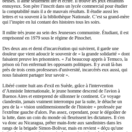
bêtises. Il aime seulement lire et écrire. Il trouve les jeux enfantins
ennuyeux. Son père l’inscrit dans un lycée commercial pour étudier
la comptabilité mais il a de mauvais résultats. Il étudie aussi les
lettres et va souvent à la bibliothèque Nationale. C’est sa grand-mère
qui l’inspire en lui contant des histoires tous les soirs.
Il milite très jeune au sein des Jeunesses communiste. Étudiant, il est
emprisonné en 1979 sous le régime de Pinochet.
Des deux ans et demi d'incarcération qui suivirent, il garde une
douleur que vient adoucir le souvenir de « la grande solidarité » dont
faisaient preuve les prisonniers. « J'ai beaucoup appris à Temuco, la
prison où l'on enfermait les opposants politiques. Il y avait là-bas
près de trois cents professeurs d'université, incarcérés eux aussi, qui
nous faisaient partager leur savoir ».
Libéré contre huit ans d'exil en Suède, grâce à l'intervention
d’Amnistie Internationale, le jeune homme descend de l'avion à
Buenos Aires et entreprend de sillonner le continent. Ce voyage
clandestin, jamais vraiment interrompu par la suite, le détache un
peu de la « vision unidimensionnelle de l'histoire » professée par
l'extrême gauche d'alors. Pas assez, cependant, pour le dégoûter de
la lutte, dans un coin du monde où fleurissent les dictatures. Il s'en
va donc au Nicaragua, prêter main-forte aux sandinistes dans les
rangs de la brigade Simon-Bolivar, mais en revient « déçu qu'une