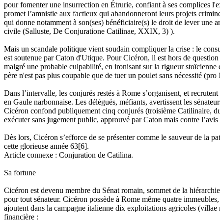
pour fomenter une insurrection en Étrurie, confiant à ses complices l
promet l’amnistie aux factieux qui abandonneront leurs projets crimine
qui donne notamment à son(ses) bénéficiaire(s) le droit de lever une arm
civile (Salluste, De Conjuratione Catilinae, XXIX, 3) ).
Mais un scandale politique vient soudain compliquer la crise : le cons
est soutenue par Caton d'Utique. Pour Cicéron, il est hors de question 
malgré une probable culpabilité, en ironisant sur la rigueur stoïcienne
père n'est pas plus coupable que de tuer un poulet sans nécessité (p
Dans l’intervalle, les conjurés restés à Rome s’organisent, et recrutent 
en Gaule narbonnaise. Les délégués, méfiants, avertissent les sénateur
Cicéron confond publiquement cinq conjurés (troisième Catilinaire, du 
exécuter sans jugement public, approuvé par Caton mais contre l’avis de
Dès lors, Cicéron s’efforce de se présenter comme le sauveur de la patri
cette glorieuse année 63[6].
Article connexe : Conjuration de Catilina.
Sa fortune
Cicéron est devenu membre du Sénat romain, sommet de la hiérarchie soc
pour tout sénateur. Cicéron possède à Rome même quatre immeubles, et 
ajoutent dans la campagne italienne dix exploitations agricoles (villae r
financière :