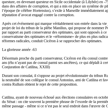
questure, en devenant questeur en Sicile occidentale (à Lilybée) en -75
dans des affaires de corruption, et qui a mis en place un système de pi
l’époque (le célèbre Hortensius), s’exile à Marseille immédiatement aprè
réputation d’avocat engagé contre la corruption.
Après cet événement qui marque véritablement son entrée dans la vie jud
projet de loi du tribun de la plèbe Manilius, qui propose de nommer 
par rapport au parti conservateur des optimates, qui sont opposés à ce
conservatisme des optimates et le «réformisme» de plus en plus radica
réformes radicales, conduit Cicéron à se rapprocher des optimates.
La glorieuse année -63
Désormais proche du parti conservateur, Cicéron est élu consul contre 
ans (élu n’ayant pas de consul parmi ses ancêtres), ce qui déplaît à cert
Conjuration de Catilina, XXIII)
Durant son consulat, il s'oppose au projet révolutionnaire du tribun 
la neutralité de son collègue le consul Antonius, ami de Catilina et fa
contra Rullum obtient le rejet de cette proposition.
Catilina, ayant de nouveau échoué aux élections consulaires en octobre
du Sénat : on cite souvent la première phrase de l’exorde de la premièr
même passage - même si ce n’est pas le seul endroit dans l'œuvre de 