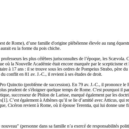
est de Rome), d’une famille d'origine plébéienne élevée au rang équestr
aurait eu la forme du pois chiche.
 professeurs les plus célèbres jurisconsultes de l’époque, les Scævola.
ue où la Nouvelle Académie était encore marquée par le scepticisme et 
taire à 17 ans : il se trouve sous les ordres de Pompeius Strabo, père d
 conflit en 81 av. J.-C., il revient à ses études de droit.
ro Quinctio (problème de succession). En 79 av. J.-C., il prononce le P
 plus prudent de s'éloigner quelque temps de Rome. C'est pourquoi il part 
ue, successeur de Philon de Larisse, marqué également par les doctrines
1]. C’est également à Athènes qu’il se lie d’amitié avec Atticus, qui re
ique, Cicéron revient à Rome, où il épouse Terentia, qui lui donne une fil
nouveau" (personne dans sa famille n’a exercé de responsabilités polit