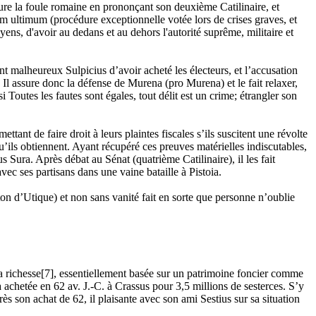
ure la foule romaine en prononçant son deuxième Catilinaire, et
um ultimum (procédure exceptionnelle votée lors de crises graves, et
yens, d'avoir au dedans et au dehors l'autorité suprême, militaire et
t malheureux Sulpicius d’avoir acheté les électeurs, et l’accusation
 Il assure donc la défense de Murena (pro Murena) et le fait relaxer,
Toutes les fautes sont égales, tout délit est un crime; étrangler son
tant de faire droit à leurs plaintes fiscales s’ils suscitent une révolte
’ils obtiennent. Ayant récupéré ces preuves matérielles indiscutables,
Sura. Après débat au Sénat (quatrième Catilinaire), il les fait
vec ses partisans dans une vaine bataille à Pistoia.
aton d’Utique) et non sans vanité fait en sorte que personne n’oublie
sa richesse[7], essentiellement basée sur un patrimoine foncier comme
achetée en 62 av. J.-C. à Crassus pour 3,5 millions de sesterces. S’y
rès son achat de 62, il plaisante avec son ami Sestius sur sa situation