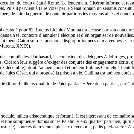
'exécution du coup d'état à Rome. Le lendemain, Cicéron informe et rass
ls. Puis il parvient à faire voter par le Sénat romain un senatus consult
ée, de faire la guerre, de contenir par tous les moyens alliés et concito
ul désigné pour 62, Lucius Licinius Murena est accusé par son concurren
dans un tel contexte d’annuler l’élection et d’en organiser de nouvelles.
 qui mène Caton sur des positions disproportionnées et malvenues : Car si 
ro Murena, XXIX).
des complicités. Par hasard, ils contactent des délégués Allobroges, promet
s. Cicéron leur suggère d’exiger des conjurés des engagements écrits, qu
3 décembre), dont l’ancien consul et préteur Publius Cornelius Lentulus 
 Jules César, qui a proposé la prison à vie. Catilina est tué peu après a
e (il fut d’ailleurs qualifié de Pater patriae, «Père de la patrie», par C
iale, milieu aristocratique et fortuné. Il est intéressant de connaître 
une somptueuse domus sur le Palatin, vieux quartier patricien, qu’il a 
usticae), sources de revenus, plus six deversoria, petits pied-à-terre. Ap