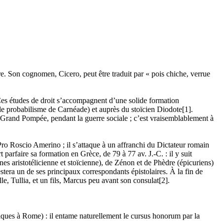
e. Son cognomen, Cicero, peut être traduit par « pois chiche, verrue
 Ces études de droit s’accompagnent d’une solide formation
le probabilisme de Carnéade) et auprès du stoïcien Diodote[1].
u Grand Pompée, pendant la guerre sociale ; c’est vraisemblablement à
ro Roscio Amerino ; il s’attaque à un affranchi du Dictateur romain
parfaire sa formation en Grèce, de 79 à 77 av. J.-C. : il y suit
 aristotélicienne et stoïcienne), de Zénon et de Phèdre (épicuriens)
stera un de ses principaux correspondants épistolaires. À la fin de
le, Tullia, et un fils, Marcus peu avant son consulat[2].
iques à Rome) : il entame naturellement le cursus honorum par la