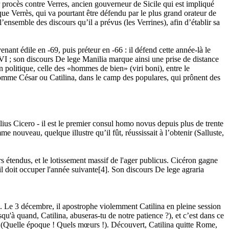
ur procès contre Verres, ancien gouverneur de Sicile qui est impliqué
que Verrès, qui va pourtant être défendu par le plus grand orateur de
’ensemble des discours qu’il a prévus (les Verrines), afin d’établir sa
ant édile en -69, puis préteur en -66 : il défend cette année-là le
I ; son discours De lege Manilia marque ainsi une prise de distance
 politique, celle des «hommes de bien» (viri boni), entre le
comme César ou Catilina, dans le camp des populares, qui prônent des
ius Cicero - il est le premier consul homo novus depuis plus de trente
e nouveau, quelque illustre qu’il fût, réussissait à l’obtenir (Salluste,
 étendus, et le lotissement massif de l'ager publicus. Cicéron gagne
il doit occuper l'année suivante[4]. Son discours De lege agraria
]. Le 3 décembre, il apostrophe violemment Catilina en pleine session
qu'à quand, Catilina, abuseras-tu de notre patience ?), et c’est dans ce
! (Quelle époque ! Quels mœurs !). Découvert, Catilina quitte Rome,