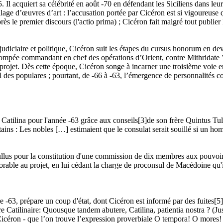
. Il acquiert sa célébrité en août -70 en défendant les Siciliens dans le
llage d’œuvres d’art : l’accusation portée par Cicéron est si vigoureuse 
s le premier discours (l'actio prima) ; Cicéron fait malgré tout publier l
iciaire et politique, Cicéron suit les étapes du cursus honorum en deven
Pompée commandant en chef des opérations d’Orient, contre Mithridate V
 projet. Dès cette époque, Cicéron songe à incarner une troisième voie en
l des populares ; pourtant, de -66 à -63, l’émergence de personnalités 
Catilina pour l'année -63 grâce aux conseils[3]de son frère Quintus Tull
ains : Les nobles […] estimaient que le consulat serait souillé si un homm
Rullus pour la constitution d'une commission de dix membres aux pouvoirs
vorable au projet, en lui cédant la charge de proconsul de Macédoine qu'
 -63, prépare un coup d'état, dont Cicéron est informé par des fuites[5
e Catilinaire: Quousque tandem abutere, Catilina, patientia nostra ? (Jus
Cicéron - que l’on trouve l’expression proverbiale O tempora! O mores