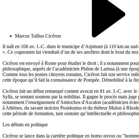
Marcus Tullius Cicéron
Il naît en 106 av. J.-C. dans le municipe d’Arpinum (à 110 km au sud-
». Ce cognomen lui viendrait d’un de ses ancêtres dont le bout du nez 
Cicéron est envoyé à Rome pour étudier le droit ; il a notamment pour
philosophique, auprès de l’académicien Philon de Larissa (à une époq
Comme tous les jeunes citoyens romains, Cicéron fait son service mili
cette époque qu’il fait la connaissance de Pompée. Démobilisé à la fin du
Cicéron fait un début remarqué comme avocat en 81 av. J.-C. avec le P
Sylla, se sentant soutenu par la nobilitas. Il gagne le procès mais juge
notamment l’enseignement d’Antiochos d'Ascalon (académicien éclectiq
à Athènes, du savant stoïcien Posidonius et du rhéteur Molon à Rhodes[
cette période de formation, tant oratoire qu’intellectuelle et philosoph
Les débuts en politique
Cicéron se lance dans la carrière politique en homo novus ou "homme 