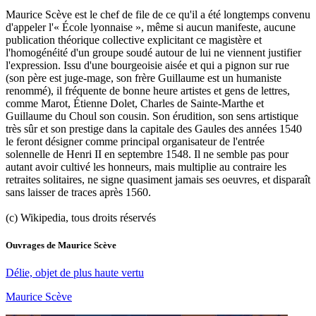
Maurice Scève est le chef de file de ce qu'il a été longtemps convenu
d'appeler l'« École lyonnaise », même si aucun manifeste, aucune
publication théorique collective explicitant ce magistère et
l'homogénéité d'un groupe soudé autour de lui ne viennent justifier
l'expression. Issu d'une bourgeoisie aisée et qui a pignon sur rue
(son père est juge-mage, son frère Guillaume est un humaniste
renommé), il fréquente de bonne heure artistes et gens de lettres,
comme Marot, Étienne Dolet, Charles de Sainte-Marthe et
Guillaume du Choul son cousin. Son érudition, son sens artistique
très sûr et son prestige dans la capitale des Gaules des années 1540
le feront désigner comme principal organisateur de l'entrée
solennelle de Henri II en septembre 1548. Il ne semble pas pour
autant avoir cultivé les honneurs, mais multiplie au contraire les
retraites solitaires, ne signe quasiment jamais ses oeuvres, et disparaît
sans laisser de traces après 1560.
(c) Wikipedia, tous droits réservés
Ouvrages de
Maurice Scève
Délie, objet de plus haute vertu
Maurice Scève