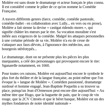
Molière est sans doute le dramaturge et acteur français le plus connu.
Il est considéré comme le pilier de ce qu'on nomme la Comédie
Française.
A travers différents genres (farce, comédie, comédie pastorale,
comédie-ballet - en collaboration avec Lully... en vers ou en prose),
Molière a fait sienne la devise « castigat ridendo mores », qui
signifie châtier les mœurs par le rire. Sa vocation moraliste s'est
mêlée aux exigences de la comédie. Malgré les attaques personnelles
à une certaine période de sa vie, Molière n'a eu de cesse de
s'attaquer aux faux-dévots, à l'ignorance des médecins, aux
bourgeois stéréotypés...
Le dramaturge, dont on ne présente plus les pièces les plus
marquantes, a créé des personnages qui provoquent encore le rire:
Sganarelle notamment, en 1660.
Pour toutes ces raisons, Molière est aujourd'hui encore le symbole le
plus fort du théâtre et de la langue française, au point même que l'on
évoque la « langue de Molière ». Comédien passionné, dramaturge
surdoué et homme engagé, Jean-Baptiste Poquelin a su trouver sa
place, puisqu'un Jean d'Ormesson peut encore dire aujourd'hui: « Au
même titre que Hugo, que la baguette de pain, que le coup de vin
rouge, que la 2CV Citroën et que le béret basque, Molière est un des
mythes fondateurs de notre identité nationale »