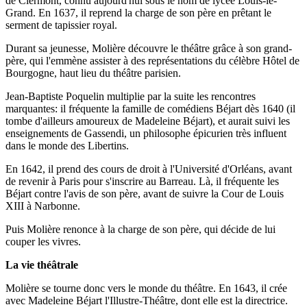
de Clermont, connu aujourd'hui sous le nom de lycée Louis-le-
Grand. En 1637, il reprend la charge de son père en prêtant le
serment de tapissier royal.
Durant sa jeunesse, Molière découvre le théâtre grâce à son grand-
père, qui l'emmène assister à des représentations du célèbre Hôtel de
Bourgogne, haut lieu du théâtre parisien.
Jean-Baptiste Poquelin multiplie par la suite les rencontres
marquantes: il fréquente la famille de comédiens Béjart dès 1640 (il
tombe d'ailleurs amoureux de Madeleine Béjart), et aurait suivi les
enseignements de Gassendi, un philosophe épicurien très influent
dans le monde des Libertins.
En 1642, il prend des cours de droit à l'Université d'Orléans, avant
de revenir à Paris pour s'inscrire au Barreau. Là, il fréquente les
Béjart contre l'avis de son père, avant de suivre la Cour de Louis
XIII à Narbonne.
Puis Molière renonce à la charge de son père, qui décide de lui
couper les vivres.
La vie théâtrale
Molière se tourne donc vers le monde du théâtre. En 1643, il crée
avec Madeleine Béjart l'Illustre-Théâtre, dont elle est la directrice.