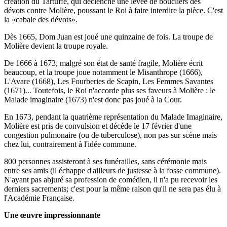
création du Tartuffe, qui déclenche une levée de boucliers des
dévots contre Molière, poussant le Roi à faire interdire la pièce. C'est
la «cabale des dévots».
Dès 1665, Dom Juan est joué une quinzaine de fois. La troupe de
Molière devient la troupe royale.
De 1666 à 1673, malgré son état de santé fragile, Molière écrit
beaucoup, et la troupe joue notamment le Misanthrope (1666),
L'Avare (1668), Les Fourberies de Scapin, Les Femmes Savantes
(1671)... Toutefois, le Roi n'accorde plus ses faveurs à Molière : le
Malade imaginaire (1673) n'est donc pas joué à la Cour.
En 1673, pendant la quatrième représentation du Malade Imaginaire,
Molière est pris de convulsion et décède le 17 février d'une
congestion pulmonaire (ou de tuberculose), non pas sur scène mais
chez lui, contrairement à l'idée commune.
800 personnes assisteront à ses funérailles, sans cérémonie mais
entre ses amis (il échappe d'ailleurs de justesse à la fosse commune).
N'ayant pas abjuré sa profession de comédien, il n'a pu recevoir les
derniers sacrements; c'est pour la même raison qu'il ne sera pas élu à
l'Académie Française.
Une œuvre impressionnante