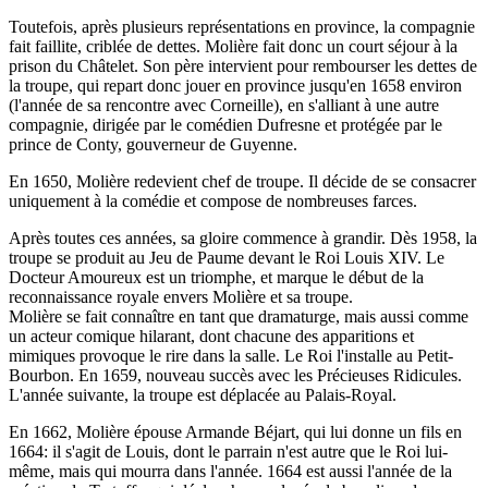
Toutefois, après plusieurs représentations en province, la compagnie
fait faillite, criblée de dettes. Molière fait donc un court séjour à la
prison du Châtelet. Son père intervient pour rembourser les dettes de
la troupe, qui repart donc jouer en province jusqu'en 1658 environ
(l'année de sa rencontre avec Corneille), en s'alliant à une autre
compagnie, dirigée par le comédien Dufresne et protégée par le
prince de Conty, gouverneur de Guyenne.
En 1650, Molière redevient chef de troupe. Il décide de se consacrer
uniquement à la comédie et compose de nombreuses farces.
Après toutes ces années, sa gloire commence à grandir. Dès 1958, la
troupe se produit au Jeu de Paume devant le Roi Louis XIV. Le
Docteur Amoureux est un triomphe, et marque le début de la
reconnaissance royale envers Molière et sa troupe.
Molière se fait connaître en tant que dramaturge, mais aussi comme
un acteur comique hilarant, dont chacune des apparitions et
mimiques provoque le rire dans la salle. Le Roi l'installe au Petit-
Bourbon. En 1659, nouveau succès avec les Précieuses Ridicules.
L'année suivante, la troupe est déplacée au Palais-Royal.
En 1662, Molière épouse Armande Béjart, qui lui donne un fils en
1664: il s'agit de Louis, dont le parrain n'est autre que le Roi lui-
même, mais qui mourra dans l'année. 1664 est aussi l'année de la