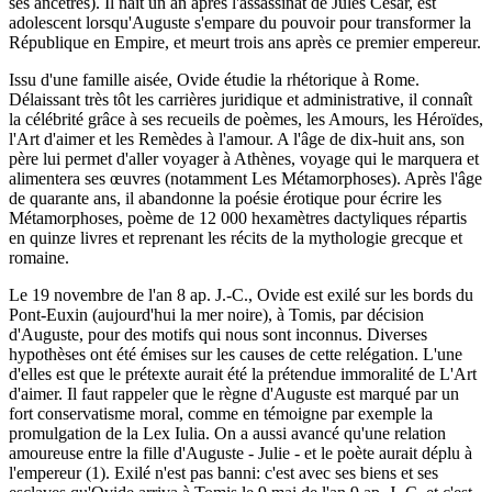
ses ancêtres). Il naît un an après l'assassinat de Jules César, est
adolescent lorsqu'Auguste s'empare du pouvoir pour transformer la
République en Empire, et meurt trois ans après ce premier empereur.
Issu d'une famille aisée, Ovide étudie la rhétorique à Rome.
Délaissant très tôt les carrières juridique et administrative, il connaît
la célébrité grâce à ses recueils de poèmes, les Amours, les Héroïdes,
l'Art d'aimer et les Remèdes à l'amour. A l'âge de dix-huit ans, son
père lui permet d'aller voyager à Athènes, voyage qui le marquera et
alimentera ses œuvres (notamment Les Métamorphoses). Après l'âge
de quarante ans, il abandonne la poésie érotique pour écrire les
Métamorphoses, poème de 12 000 hexamètres dactyliques répartis
en quinze livres et reprenant les récits de la mythologie grecque et
romaine.
Le 19 novembre de l'an 8 ap. J.-C., Ovide est exilé sur les bords du
Pont-Euxin (aujourd'hui la mer noire), à Tomis, par décision
d'Auguste, pour des motifs qui nous sont inconnus. Diverses
hypothèses ont été émises sur les causes de cette relégation. L'une
d'elles est que le prétexte aurait été la prétendue immoralité de L'Art
d'aimer. Il faut rappeler que le règne d'Auguste est marqué par un
fort conservatisme moral, comme en témoigne par exemple la
promulgation de la Lex Iulia. On a aussi avancé qu'une relation
amoureuse entre la fille d'Auguste - Julie - et le poète aurait déplu à
l'empereur (1). Exilé n'est pas banni: c'est avec ses biens et ses