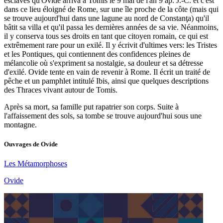
esclaves qu'Ovide arriva à Tomis le 9 mai de l'an 9 ap. J.-C. et c'est
dans ce lieu éloigné de Rome, sur une île proche de la côte (mais qui
se trouve aujourd'hui dans une lagune au nord de Constanţa) qu'il
bâtit sa villa et qu'il passa les dernières années de sa vie. Néanmoins,
il y conserva tous ses droits en tant que citoyen romain, ce qui est
extrêmement rare pour un exilé. Il y écrivit d'ultimes vers: les Tristes
et les Pontiques, qui contiennent des confidences pleines de
mélancolie où s'expriment sa nostalgie, sa douleur et sa détresse
d'exilé. Ovide tente en vain de revenir à Rome. Il écrit un traité de
pêche et un pamphlet intitulé Ibis, ainsi que quelques descriptions
des Thraces vivant autour de Tomis.
Après sa mort, sa famille put rapatrier son corps. Suite à
l'affaissement des sols, sa tombe se trouve aujourd'hui sous une
montagne.
Ouvrages de
Ovide
Les Métamorphoses
Ovide