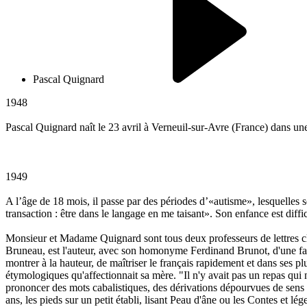
Pascal Quignard
1948
Pascal Quignard naît le 23 avril à Verneuil-sur-Avre (France) dans une
1949
A l’âge de 18 mois, il passe par des périodes d’«autisme», lesquelles se 
transaction : être dans le langage en me taisant». Son enfance est diffi
Monsieur et Madame Quignard sont tous deux professeurs de lettres cla
Bruneau, est l'auteur, avec son homonyme Ferdinand Brunot, d'une fame
montrer à la hauteur, de maîtriser le français rapidement et dans ses pl
étymologiques qu'affectionnait sa mère. "Il n'y avait pas un repas qui n
prononcer des mots cabalistiques, des dérivations dépourvues de sens pour
ans, les pieds sur un petit établi, lisant Peau d'âne ou les Contes et