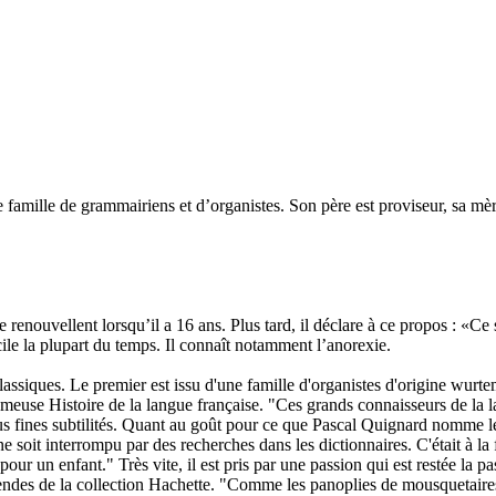
 famille de grammairiens et d’organistes. Son père est proviseur, sa mère
renouvellent lorsqu’il a 16 ans. Plus tard, il déclare à ce propos : «Ce s
cile la plupart du temps. Il connaît notamment l’anorexie.
ssiques. Le premier est issu d'une famille d'organistes d'origine wurte
use Histoire de la langue française. "Ces grands connaisseurs de la lan
us fines subtilités. Quant au goût pour ce que Pascal Quignard nomme les "
e soit interrompu par des recherches dans les dictionnaires. C'était à la
 un enfant." Très vite, il est pris par une passion qui est restée la pass
 légendes de la collection Hachette. "Comme les panoplies de mousquetair