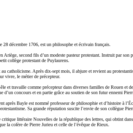
 28 décembre 1706, est un philosophe et écrivain français.
Ariège, second fils d’un modeste pasteur protestant. Instruit par son pèr
petit collège protestant de Puylaurens.
it au catholicisme. Après dix-sept mois, il abjure et revient au protesta
r vivre, le métier de précepteur.
Bêle et travaille comme précepteur dans diverses familles de Rouen et d
ue d’un concours et en partie grâce au soutien de son futur ennemi Pierre
près Bayle est nommé professeur de philosophie et d’histoire à l’École
rotestantisme. Sa grande réputation suscite l’envie de son collègue Pierr
ritique littéraire Nouvelles de la république des lettres, qui obtint da
oque la colère de Pierre Jurieu et celle de l’évêque de Rieux.