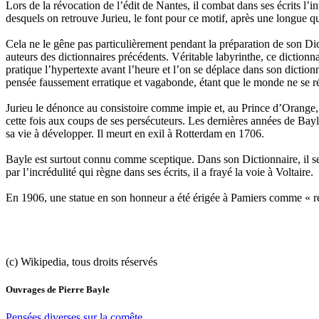
Lors de la révocation de l’édit de Nantes, il combat dans ses écrits 
desquels on retrouve Jurieu, le font pour ce motif, après une longue qu
Cela ne le gêne pas particulièrement pendant la préparation de son Dic
auteurs des dictionnaires précédents. Véritable labyrinthe, ce dictionn
pratique l’hypertexte avant l’heure et l’on se déplace dans son diction
pensée faussement erratique et vagabonde, étant que le monde ne se ré
Jurieu le dénonce au consistoire comme impie et, au Prince d’Orange, 
cette fois aux coups de ses persécuteurs. Les dernières années de Bayle
sa vie à développer. Il meurt en exil à Rotterdam en 1706.
Bayle est surtout connu comme sceptique. Dans son Dictionnaire, il se 
par l’incrédulité qui règne dans ses écrits, il a frayé la voie à Voltaire.
En 1906, une statue en son honneur a été érigée à Pamiers comme « ré
(c) Wikipedia, tous droits réservés
Ouvrages de
Pierre Bayle
Pensées diverses sur la comête