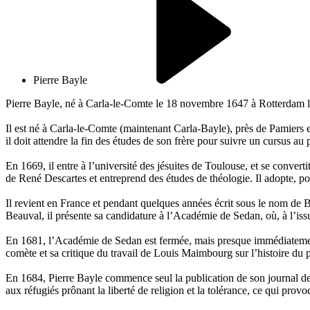
Pierre Bayle
Pierre Bayle, né à Carla-le-Comte le 18 novembre 1647 à Rotterdam le
Il est né à Carla-le-Comte (maintenant Carla-Bayle), près de Pamiers en 
il doit attendre la fin des études de son frère pour suivre un cursus au 
En 1669, il entre à l’université des jésuites de Toulouse, et se convert
de René Descartes et entreprend des études de théologie. Il adopte, pou
Il revient en France et pendant quelques années écrit sous le nom de 
Beauval, il présente sa candidature à l’Académie de Sedan, où, à l’iss
En 1681, l’Académie de Sedan est fermée, mais presque immédiatement a
comète et sa critique du travail de Louis Maimbourg sur l’histoire du p
En 1684, Pierre Bayle commence seul la publication de son journal de c
aux réfugiés prônant la liberté de religion et la tolérance, ce qui prov