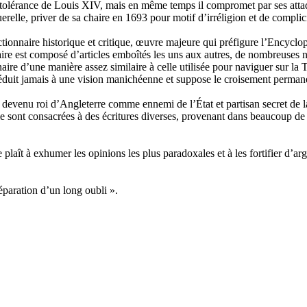
l’intolérance de Louis XIV, mais en même temps il compromet par ses atta
erelle, priver de sa chaire en 1693 pour motif d’irréligion et de complici
tionnaire historique et critique, œuvre majeure qui préfigure l’Encyclo
aire est composé d’articles emboîtés les uns aux autres, de nombreuses n
naire d’une manière assez similaire à celle utilisée pour naviguer sur la
duit jamais à une vision manichéenne et suppose le croisement permanen
devenu roi d’Angleterre comme ennemi de l’État et partisan secret de l
 sont consacrées à des écritures diverses, provenant dans beaucoup de ca
plaît à exhumer les opinions les plus paradoxales et à les fortifier d’
paration d’un long oubli ».