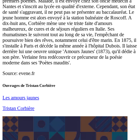
premiers poèmes. Malade, il est envoyé chez son oncle médecin à
Nantes et s'inscrit au lycée en qualité d'externe. Cependant, son état
de santé s'aggravant, il ne peut pas se présenter au baccalauréat. Le
jeune homme est alors envoyé à la station balnéaire de Roscoff. A
dix-huit ans, Corbière mène une vie triste faite d'amours
malheureux, de cures et de séjours réguliers en Italie. Ses
rhumatismes le suivront tout au long de sa vie, l'empêchant de
poursuivre bien des rêves, notamment celui d'être marin. En 1875, il
s'installe à Paris et décéde la même année à l'hôpital Dubois. Il laisse
derrière lui une oeuvre unique 'Amours Jaunes' (1873), qu'il dédie à
son père. Verlaine fera redécouvrir ce précurseur de la poésie
moderne dans ses 'Poètes maudits'.
Source: evene.fr
Ouvrages de
Tristan Corbière
Les amours jaunes
Tristan Corbière