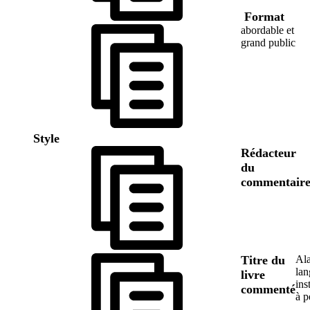
Format
abordable et
grand public
Style
Rédacteur
du
commentair
Titre du
Ala
lan
livre
ins
commenté
à p