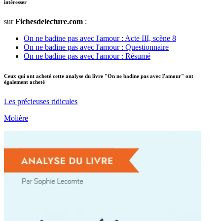
intéresser
sur
Fichesdelecture.com
:
On ne badine pas avec l'amour : Acte III, scène 8
On ne badine pas avec l'amour : Questionnaire
On ne badine pas avec l'amour : Résumé
Ceux qui ont acheté cette analyse du livre "On ne badine pas avec l'amour" ont
également acheté
Les précieuses ridicules
Molière