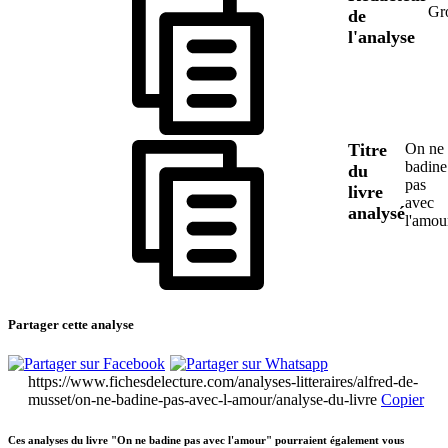
Gr
de
l'analyse
Titre
On ne
badine
du
pas
livre
avec
analysé
l'amou
Partager cette analyse
https://www.fichesdelecture.com/analyses-litteraires/alfred-de-
musset/on-ne-badine-pas-avec-l-amour/analyse-du-livre
Copier
Ces analyses du livre "On ne badine pas avec l'amour" pourraient également vous