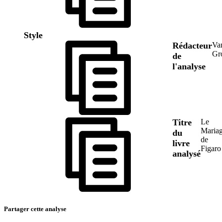
Style
Rédacteur
Va
Gr
de
l'analyse
Titre
Le
Maria
du
de
livre
Figaro
analysé
Partager cette analyse