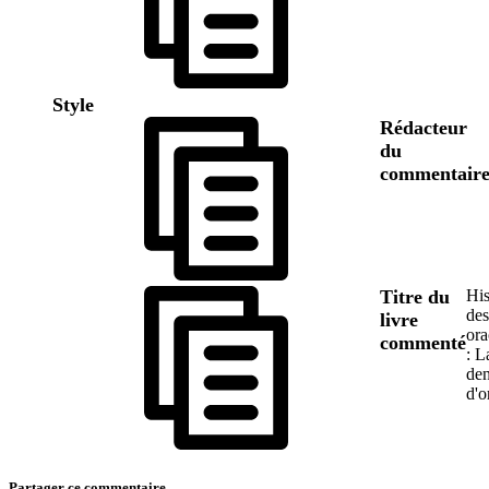
Style
Rédacteur
du
commentair
Titre du
His
des
livre
ora
commenté
: L
den
d'o
Partager ce commentaire