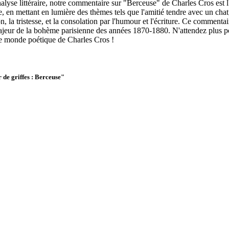
alyse littéraire, notre commentaire sur "Berceuse" de Charles Cros est l'
n mettant en lumière des thèmes tels que l'amitié tendre avec un chat, l'
on, la tristesse, et la consolation par l'humour et l'écriture. Ce commen
ajeur de la bohème parisienne des années 1870-1880. N'attendez plus pou
le monde poétique de Charles Cros !
 de griffes : Berceuse"