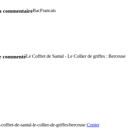
u commentaire
BacFrancais
re commenté
Le Coffret de Santal - Le Collier de griffes : Berceuse
-coffret-de-santal-le-collier-de-griffes/berceuse
Copier