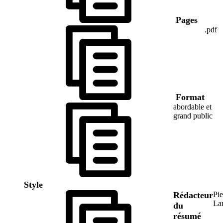
Pages
.pdf
Format
abordable et
grand public
Style
Rédacteur
Pie
La
du
résumé