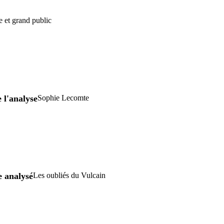
e et grand public
 l'analyse
Sophie Lecomte
e analysé
Les oubliés du Vulcain