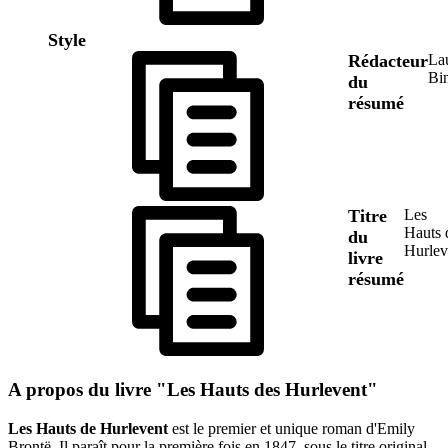
Style
Rédacteur
La
Bi
du
résumé
Titre
Les
Hauts 
du
Hurlev
livre
résumé
A propos du livre "Les Hauts des Hurlevent"
Les Hauts de Hurlevent
est le premier et unique roman d'Emily
Brontë. Il paraît pour la première fois en 1847, sous le titre original