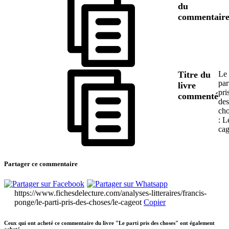
du
commentair
Titre du
Le
par
livre
pri
commenté
des
cho
: L
cag
Partager ce commentaire
https://www.fichesdelecture.com/analyses-litteraires/francis-
ponge/le-parti-pris-des-choses/le-cageot
Copier
Ceux qui ont acheté ce commentaire du livre "Le parti pris des choses" ont également