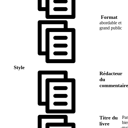
Format
abordable et
grand public
Style
Rédacteur
du
commentair
Titre du
Par
bie
livre
mal