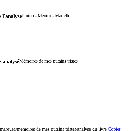
 l'analyse
Pluton - Mentor - Marielle
e analysé
Mémoires de mes putains tristes
a-marquez/memoires-de-mes-putains-tristes/analyse-du-livre
Copier