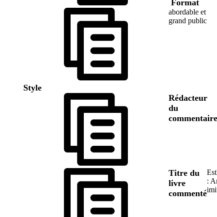
Format
abordable et
grand public
Style
Rédacteur
du
commentair
Titre du
Est
: A
livre
imi
commenté