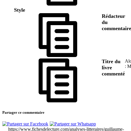
Style
Rédacteur
du
commentair
Titre du
Alc
: M
livre
commenté
Partager ce commentaire
https://www.fichesdelecture.com/analyses-litteraires/guillaume-